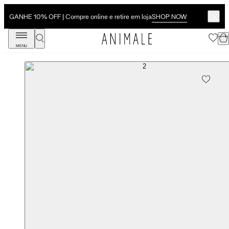
SHOP NOW
GANHE 10% OFF | Compre online e retire em loja
MENU