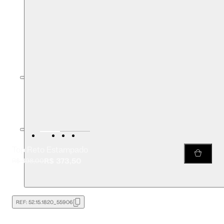
Top Reto Estampado
R$ 373,50
R$ 498,00
REF:
52.15.1820_55906