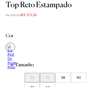
Top Reto Estampado
R$ 373,50
R$ 498,00
Cor
Tamanho
34
36
38
40
42
44