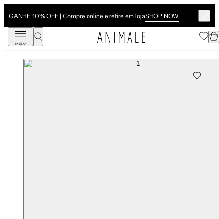
SHOP NOW
GANHE 10% OFF | Compre online e retire em loja
MENU