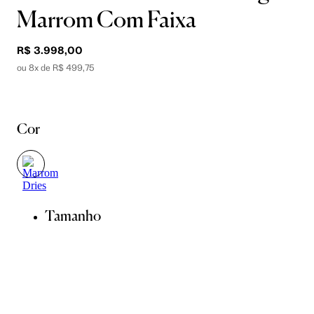
Marrom Com Faixa
R$ 3.998,00
ou 8x de R$ 499,75
Cor
Tamanho
PP
P
M
G
GG