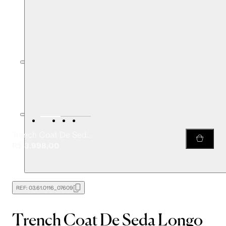
Trench Coat De Seda Longo Marrom Com Faixa
R$ 3.998,00
REF:
03.61.0116_07609
Trench Coat De Seda Longo