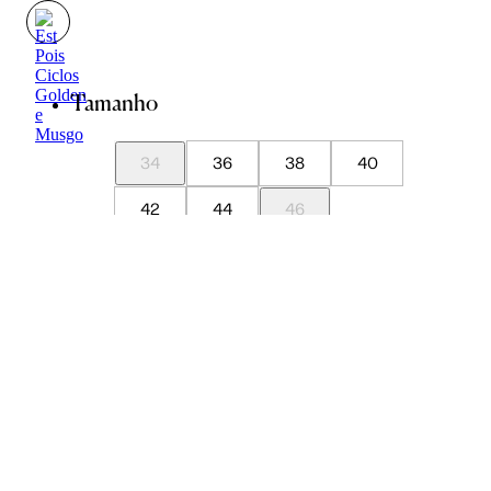
Tamanho
34
36
38
40
42
44
46
Guia de Medidas
Avise-me quando chegar
ADICIONAR À SACOLA
SALVAR NA WISHLIST
Sobre
Composição
Cuidados com a peça
Trocas
Compartilhar