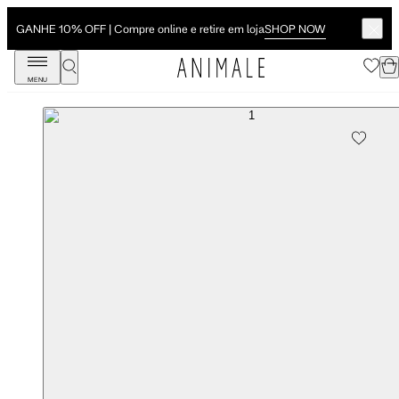
SHOP NOW
GANHE 10% OFF | Compre online e retire em loja
MENU