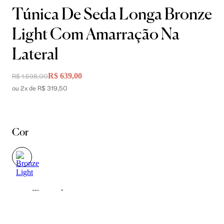
Túnica De Seda Longa Bronze
Light Com Amarração Na
Lateral
R$ 639,00
R$ 1.598,00
ou 2x de R$ 319,50
Cor
Tamanho
36
38
40
42