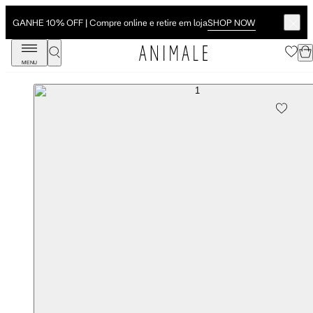
SHOP NOW
GANHE 10% OFF | Compre online e retire em loja
MENU