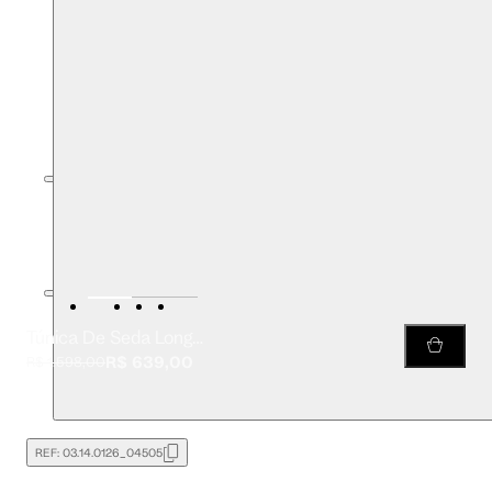
Túnica De Seda Longa Bronze Light Com Amarração Na Lateral
R$ 639,00
R$ 1.598,00
REF:
03.14.0126_04505