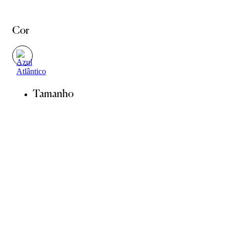
Cor
Tamanho
34
36
38
40
42
44
Guia de Medidas
Avise-me quando chegar
ADICIONAR À SACOLA