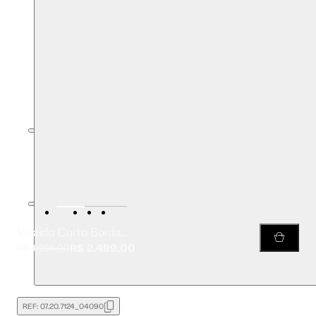
Vestido Curto Bordado Em Pedraria
R$ 2.499,00
R$ 4.998,00
REF:
07.20.7124_04090