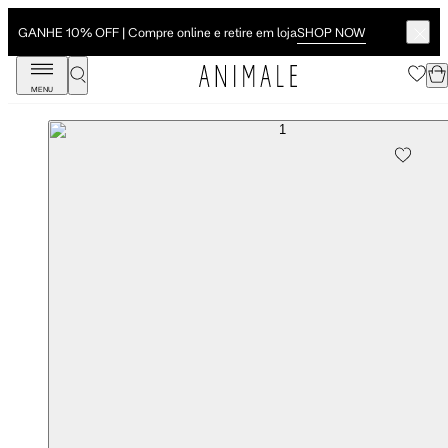
SHOP NOW
GANHE 10% OFF | Compre online e retire em loja
MENU