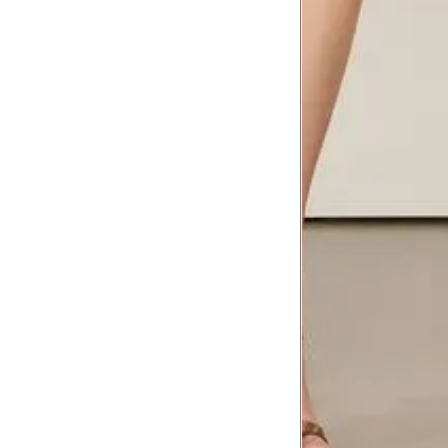
Comprimento da cintura até o c
Meça da parte mais fina da cintura a
7
corpo
Comprimento do braço
8
Meça do canto do ombro até a dobr
Troca ou devolução
Se ainda assim não servir, você pode devolver 
gratuitamente em até 15 dias.