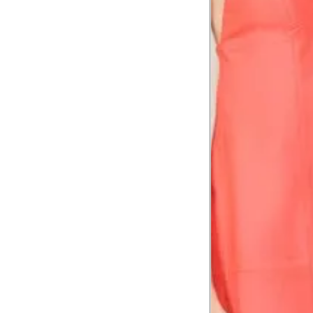
Coxa total
53 cm
Comprimento
da cintura até
105 cm
o chão
Comprimento
60 cm
do braço
Como me medir?
Tire as medidas do seu corpo de acordo com 