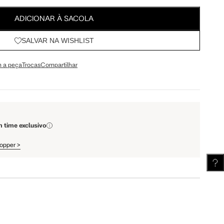
64.5 cm
67.5 cm
ADICIONAR À SACOLA
SALVAR NA WISHLIST
110 cm
112 cm
 a peça
Trocas
Compartilhar
62 cm
62.5 cm
m time exclusivo
hopper
>