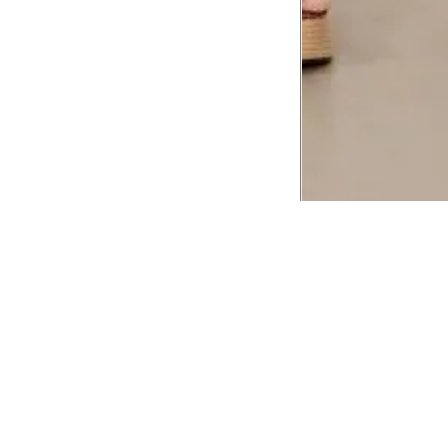
CADASTRE-SE EM NOSSA
NEWSLETTER
INSTIT
Aplicativ
Receba as novidades e fique por dentro de
serviços exclusivos!
Animale 
Animale V
Azzas 21
OK
Forneced