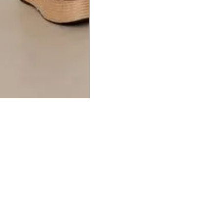
UCIONAL
MINHA CONTA
AJUD
o Animale
Minha Conta
Cuidad
ESG
Meus Pedidos
Entreg
intage
Devolver Pedido
Troca 
54
Wishlist
Formas
ores
Gift Card
Pergun