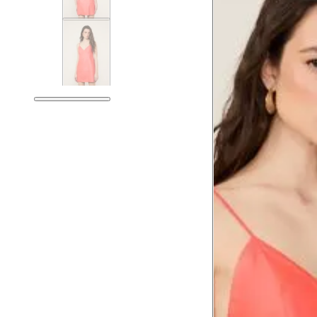
Tam. 34
Corpo
Tórax
76 cm
Busto
79 cm
Cintura
60 cm
Cintura baixa
74 cm
Quadril
89 cm