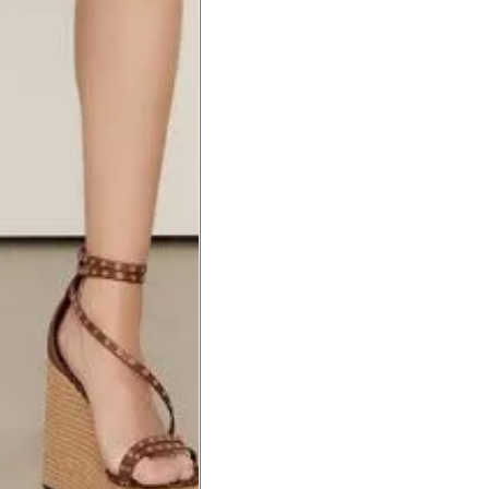
hão
té a planta do pé na frente do
a do punho.
Precisa de ajuda?
Saber mais
o produto
Não encontrei meu tamanho. 
recomendação?