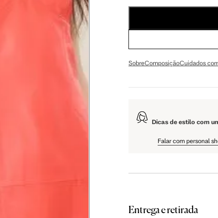
56 cm
59 cm
61.5 cm
106 cm
108 cm
109 cm
Sobre
Composição
Cuidados com
60.5 cm
61 cm
61.5 cm
Dicas de estilo com u
Falar com personal s
as instruções abaixo.
Entrega e retirada