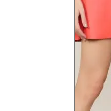
Tórax
1
Contorne abaixo da axila e acima do
Busto
Contorne o busto passando pela altur
2
folgada.
Cintura
3
Contorne a cintura colocando a fita 
Cintura baixa
Contorne na linha do umbigo, apro
4
linha da cintura.
Quadril
5
Contorne a maior parte do quadril.
Coxa total
Contorne a parte mais larga da co
6
abaixo da virilha.