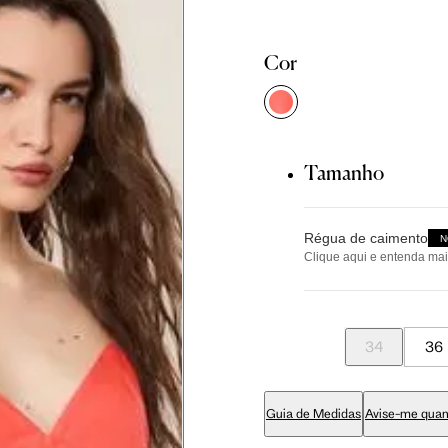
Tam. 36
Tam. 38
Tam. 40
Cor
81 cm
86 cm
90 cm
84 cm
89 cm
93 cm
Tamanho
Régua de caimento
65 cm
70 cm
74 cm
N
Clique aqui e entenda mai
Tamanho
79 cm
84 cm
88 cm
34
36
pequeno
94 cm
99 cm
103 cm
Guia de Medidas
Avise-me quan