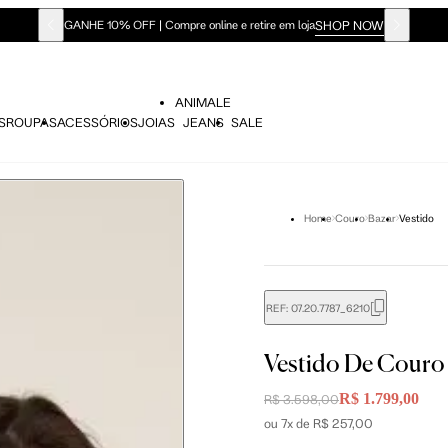
SHOP NOW
GANHE 10% OFF | Compre online e retire em loja
ANIMALE
S
ROUPAS
ACESSÓRIOS
JOIAS
JEANS
SALE
Home
Couro
Bazar
Vestido
REF:
07.20.7787_6210
Vestido De Couro
didas do corpo, compare-as com as medidas do seu corpo par
R$ 1.799,00
R$ 3.598,00
ou 7x de R$ 257,00