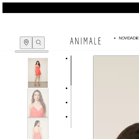
NOVIDADE
Guia de medidas
COMPRE PELO
WHATSAPP
ENCONTRE UMA LOJA
Tabela de medidas do corpo
As medidas mostradas são referentes às me
Medidas do