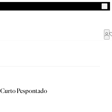
Já possui uma conta ?
Faça login ou cadastre-se
ENTRAR
 Curto Pespontado
a encontrar o seu tamanho.
Dados Pessoais