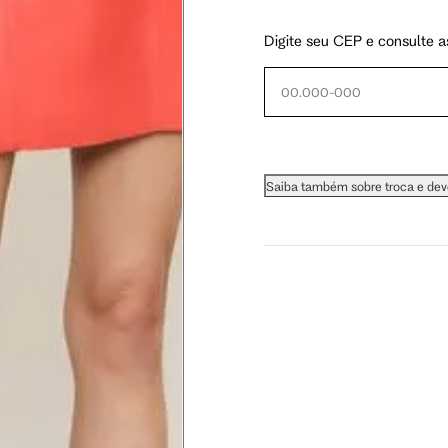
Digite seu CEP e consulte a
 busto.
a do seio. A fita deve estar
Saiba também sobre troca e de
na parte mais fina.
ximadamente 4 cm abaixo da
xa, aproximadamente 2cm