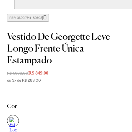
REF:
07.20.7741_52603
Vestido De Georgette Leve
Longo Frente Única
Estampado
R$ 849,00
R$ 1.698,00
ou 3x de R$ 283,00
Cor