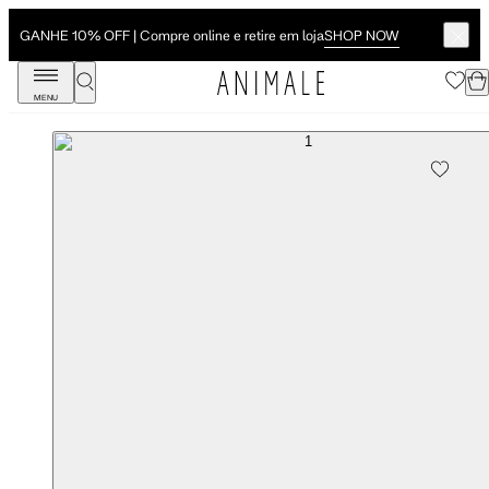
SHOP NOW
GANHE 10% OFF | Compre online e retire em loja
MENU