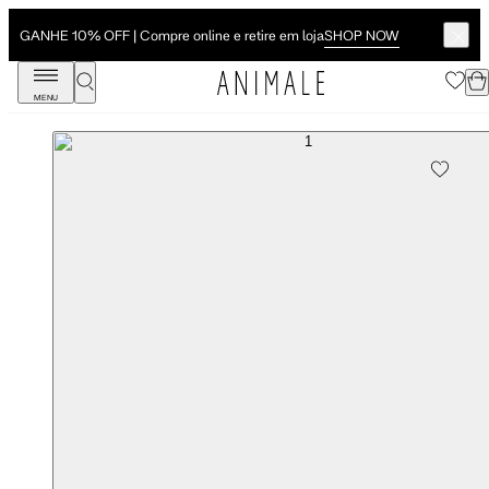
SHOP NOW
GANHE 10% OFF | Compre online e retire em loja
MENU