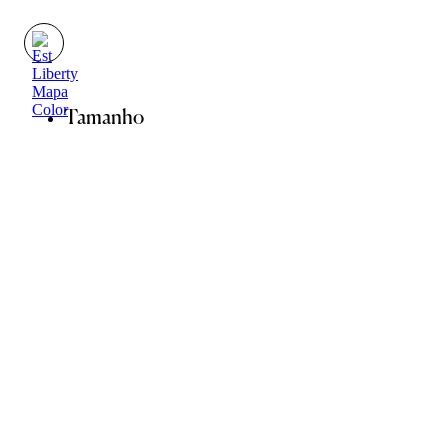
Tamanho
34
36
38
40
42
44
Guia de Medidas
ADICIONAR À SACOLA
SALVAR NA WISHLIST