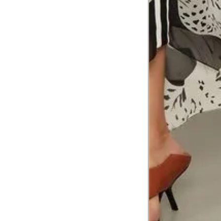
Comprimento da cintura até o c
Meça da parte mais fina da cintura a
7
corpo
Comprimento do braço
8
Meça do canto do ombro até a dobr
Troca ou devolução
Se ainda assim não servir, você pode devolver 
gratuitamente em até 15 dias.