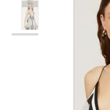
Corpo
Tórax
76 cm
Busto
79 cm
Cintura
60 cm
Cintura baixa
74 cm
Quadril
89 cm
Coxa total
53 cm