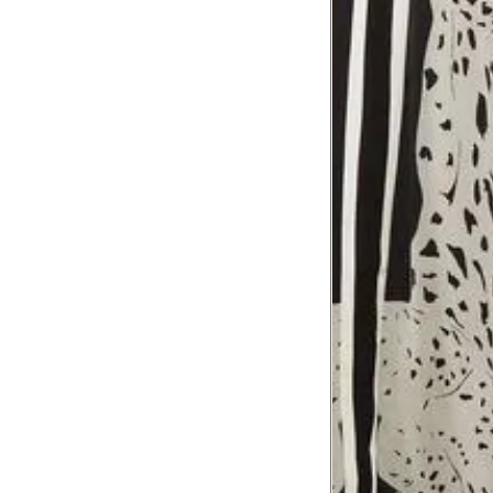
Tórax
1
Contorne abaixo da axila e acima do
Busto
Contorne o busto passando pela altur
2
folgada.
Cintura
3
Contorne a cintura colocando a fita 
Cintura baixa
Contorne na linha do umbigo, apro
4
linha da cintura.
Quadril
5
Contorne a maior parte do quadril.
Coxa total
Contorne a parte mais larga da co
6
abaixo da virilha.