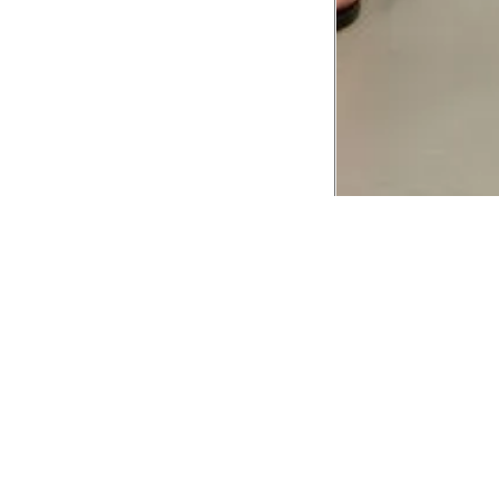
CADASTRE-SE EM NOSSA
NEWSLETTER
INSTIT
Aplicativ
Receba as novidades e fique por dentro de
serviços exclusivos!
Animale 
Animale V
Azzas 21
OK
Forneced
Seja um r
Animale
A Animale utiliza os dados preenchidos para