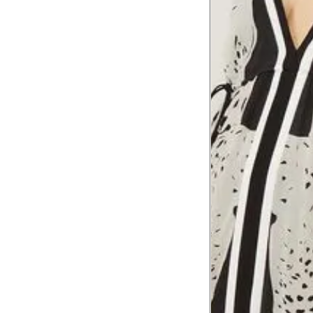
Comprimento
da cintura até
105 cm
o chão
Comprimento
60 cm
do braço
Como me medir?
Tire as medidas do seu corpo de acordo com 