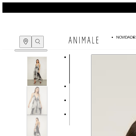
NOVIDADE
Guia de medidas
COMPRE PELO
WHATSAPP
ENCONTRE UMA LOJA
Tabela de medidas do corpo
As medidas mostradas são referentes às me
Medidas do
Tam. 34