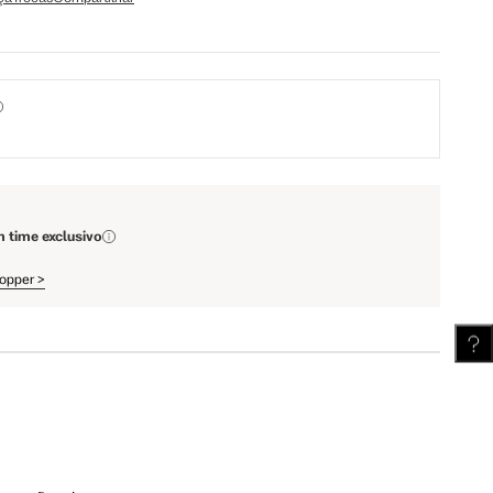
110 cm
112 cm
62 cm
62.5 cm
m time exclusivo
hopper
>