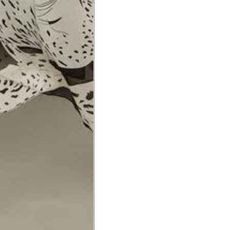
hão
té a planta do pé na frente do
a do punho.
Precisa de ajuda?
Saber mais
o produto
Não encontrei meu tamanho. 
recomendação?