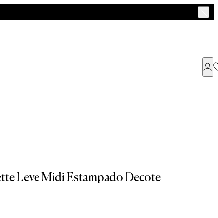
Já possui uma conta ?
Faça login ou cadastre-se
ENTRAR
a encontrar o seu tamanho.
ette Leve Midi Estampado Decote
Dados Pessoais
Tam. 42
Tam. 44