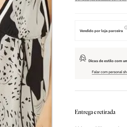
106 cm
108 cm
109 cm
Vendido por loja parceira
60.5 cm
61 cm
61.5 cm
Dicas de estilo com u
Falar com personal s
Entrega e retirada
as instruções abaixo.