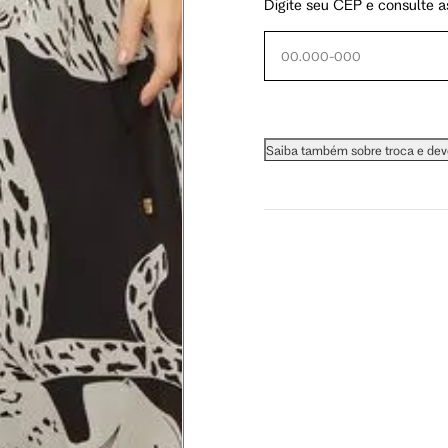
Digite seu CEP e consulte a
 busto.
Saiba também sobre troca e de
a do seio. A fita deve estar
na parte mais fina.
ximadamente 4 cm abaixo da
xa, aproximadamente 2cm