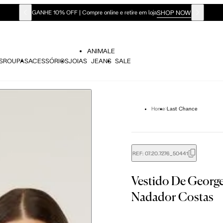
SHOP NOW
GANHE 10% OFF | Compre online e retire em loja
ANIMALE
S
ROUPAS
ACESSÓRIOS
JOIAS
JEANS
SALE
Home
Last Chance
REF:
07.20.7276_50441
didas do corpo, compare-as com as medidas do seu corpo par
Vestido De Georg
Nadador Costas
Tam. 36
Tam. 38
Tam. 40