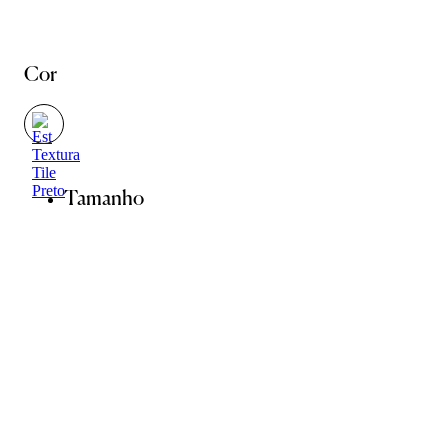
Cor
Tamanho
34
36
38
40
42
44
Guia de Medidas
Avise-me quando chegar