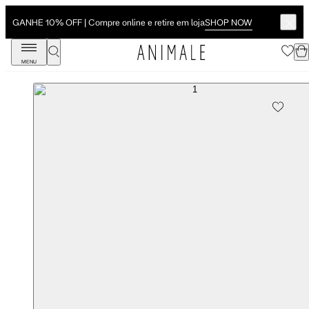
SHOP NOW
GANHE 10% OFF | Compre online e retire em loja
MENU