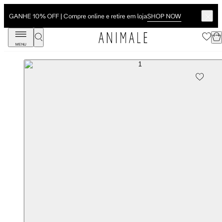
SHOP NOW
GANHE 10% OFF | Compre online e retire em loja
MENU