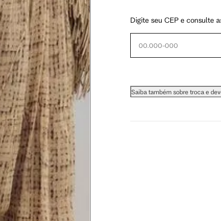
Digite seu CEP e consulte a
 busto.
a do seio. A fita deve estar
Saiba também sobre troca e de
na parte mais fina.
ximadamente 4 cm abaixo da
xa, aproximadamente 2cm