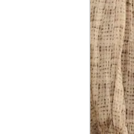
Coxa total
53 cm
Comprimento
da cintura até
105 cm
o chão
Comprimento
60 cm
do braço
Como me medir?
Tire as medidas do seu corpo de acordo com 