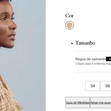
Tam. 36
Tam. 38
Tam. 40
Cor
81 cm
86 cm
90 cm
84 cm
89 cm
93 cm
Tamanho
Régua de caimento
65 cm
70 cm
74 cm
N
Clique aqui e entenda mai
Tamanho
79 cm
84 cm
88 cm
34
36
pequeno
94 cm
99 cm
103 cm
Guia de Medidas
Avise-me quan