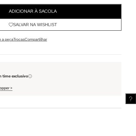
64.5 cm
67.5 cm
ADICIONAR À SACOLA
SALVAR NA WISHLIST
110 cm
112 cm
 a peça
Trocas
Compartilhar
62 cm
62.5 cm
m time exclusivo
hopper
>