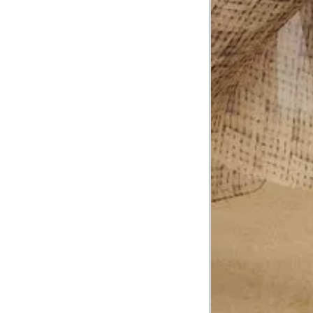
Comprimento da cintura até o c
Meça da parte mais fina da cintura a
7
corpo
Comprimento do braço
8
Meça do canto do ombro até a dobr
Troca ou devolução
Se ainda assim não servir, você pode devolver 
gratuitamente em até 15 dias.