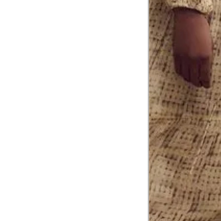
Tórax
1
Contorne abaixo da axila e acima do
Busto
Contorne o busto passando pela altur
2
folgada.
Cintura
3
Contorne a cintura colocando a fita 
Cintura baixa
Contorne na linha do umbigo, apro
4
linha da cintura.
Quadril
5
Contorne a maior parte do quadril.
Coxa total
Contorne a parte mais larga da co
6
abaixo da virilha.