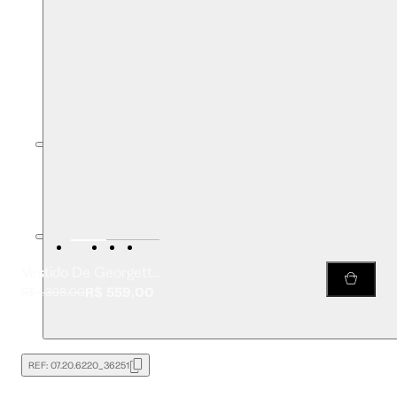
Vestido De Georgette Pesado Curto Com Pregas Estampado
R$ 559,00
R$ 1.398,00
REF:
07.20.6220_36251