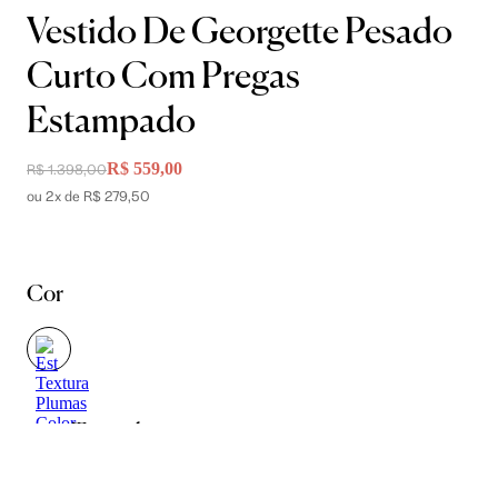
Vestido De Georgette Pesado
Curto Com Pregas
Estampado
R$ 559,00
R$ 1.398,00
ou 2x de R$ 279,50
Cor
Tamanho
34
36
38
40