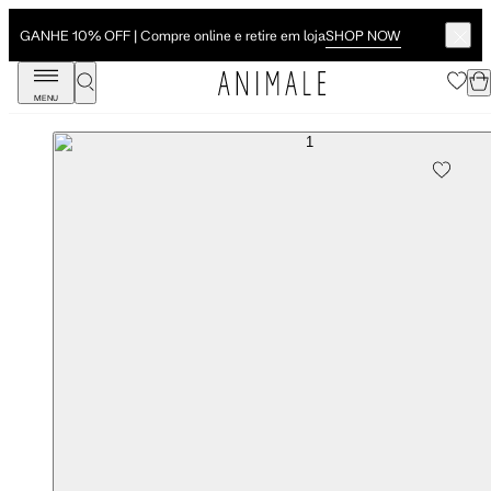
SHOP NOW
GANHE 10% OFF | Compre online e retire em loja
MENU