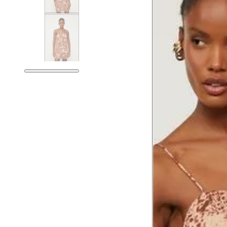
Tam. 34
Corpo
Tórax
76 cm
Busto
79 cm
Cintura
60 cm
Cintura baixa
74 cm
Quadril
89 cm