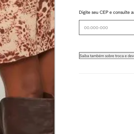
Digite seu CEP e consulte a
 busto.
a do seio. A fita deve estar
Saiba também sobre troca e de
na parte mais fina.
ximadamente 4 cm abaixo da
xa, aproximadamente 2cm