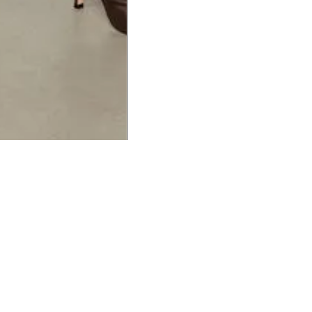
UCIONAL
MINHA CONTA
AJUD
o Animale
Minha Conta
Cuidad
ESG
Meus Pedidos
Entreg
intage
Devolver Pedido
Troca 
54
Wishlist
Formas
ores
Gift Card
Pergun