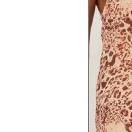
Coxa total
53 cm
Comprimento
da cintura até
105 cm
o chão
Comprimento
60 cm
do braço
Como me medir?
Tire as medidas do seu corpo de acordo com 