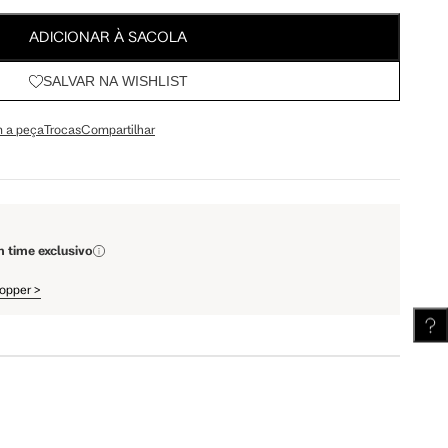
64.5 cm
67.5 cm
ADICIONAR À SACOLA
SALVAR NA WISHLIST
110 cm
112 cm
 a peça
Trocas
Compartilhar
62 cm
62.5 cm
m time exclusivo
hopper
>