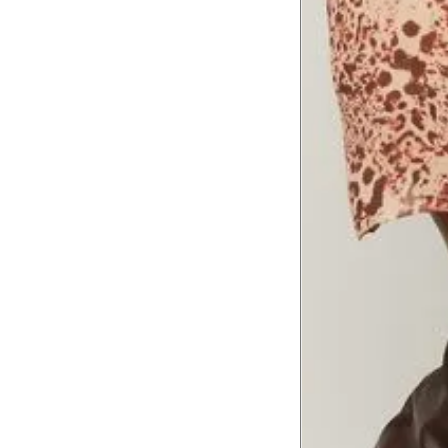
Tórax
1
Contorne abaixo da axila e acima do
Busto
Contorne o busto passando pela altur
2
folgada.
Cintura
3
Contorne a cintura colocando a fita 
Cintura baixa
Contorne na linha do umbigo, apro
4
linha da cintura.
Quadril
5
Contorne a maior parte do quadril.
Coxa total
Contorne a parte mais larga da co
6
abaixo da virilha.