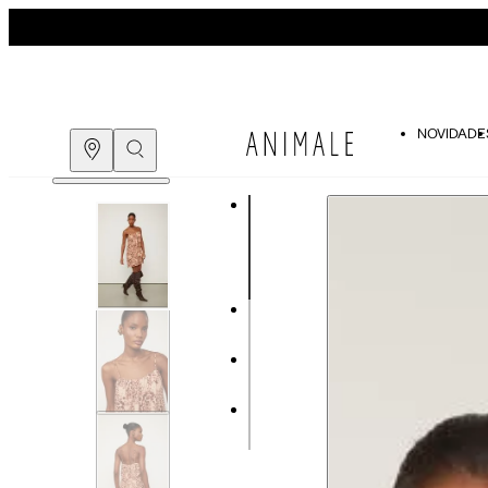
NOVIDADE
Guia de medidas
COMPRE PELO
WHATSAPP
ENCONTRE UMA LOJA
Tabela de medidas do corpo
As medidas mostradas são referentes às me
Medidas do