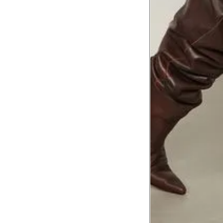
Comprimento da cintura até o c
Meça da parte mais fina da cintura a
7
corpo
Comprimento do braço
8
Meça do canto do ombro até a dobr
Troca ou devolução
Se ainda assim não servir, você pode devolver 
gratuitamente em até 15 dias.