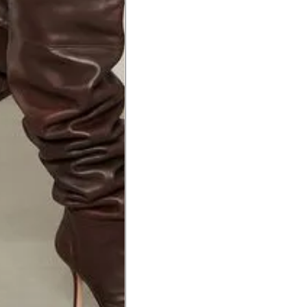
hão
té a planta do pé na frente do
a do punho.
Precisa de ajuda?
Saber mais
o produto
Não encontrei meu tamanho. 
recomendação?