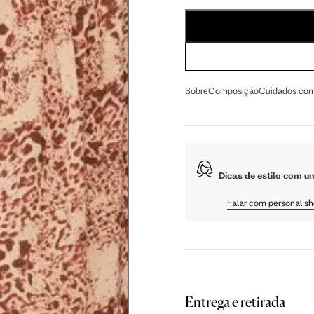
56 cm
59 cm
61.5 cm
106 cm
108 cm
109 cm
Sobre
Composição
Cuidados com
60.5 cm
61 cm
61.5 cm
Dicas de estilo com u
Falar com personal s
as instruções abaixo.
Entrega e retirada