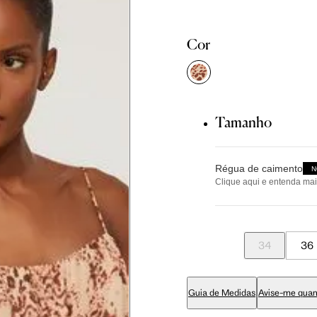
Tam. 36
Tam. 38
Tam. 40
Cor
81 cm
86 cm
90 cm
84 cm
89 cm
93 cm
Tamanho
Régua de caimento
65 cm
70 cm
74 cm
N
Clique aqui e entenda mai
Tamanho
79 cm
84 cm
88 cm
34
36
pequeno
94 cm
99 cm
103 cm
Guia de Medidas
Avise-me quan