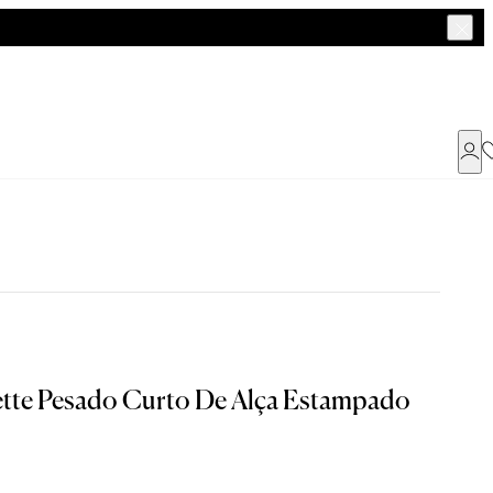
Já possui uma conta ?
Faça login ou cadastre-se
ENTRAR
ette Pesado Curto De Alça Estampado
a encontrar o seu tamanho.
Dados Pessoais