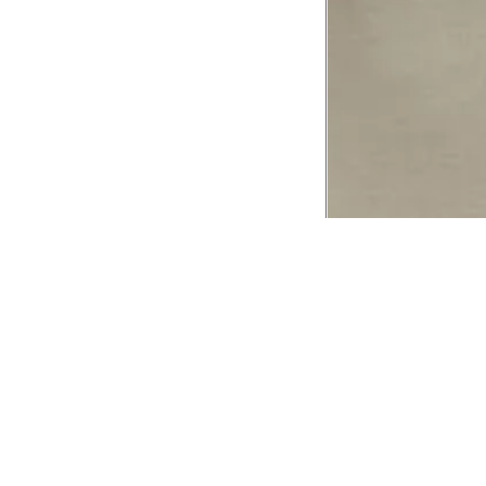
CADASTRE-SE EM NOSSA
NEWSLETTER
INSTIT
Aplicativ
Receba as novidades e fique por dentro de
serviços exclusivos!
Animale 
Animale V
Azzas 21
OK
Forneced