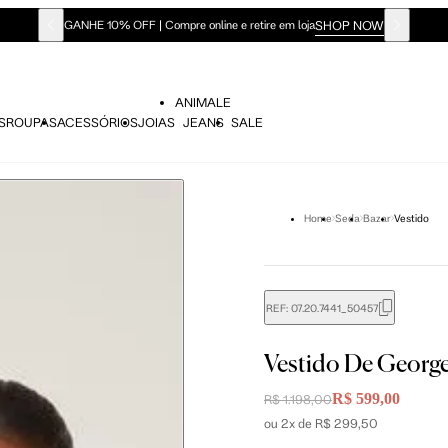
SHOP NOW
GANHE 10% OFF | Compre online e retire em loja
ANIMALE
S
ROUPAS
ACESSÓRIOS
JOIAS
JEANS
SALE
Home
Seda
Bazar
Vestido
REF:
07.20.7441_50457
Vestido De Georg
didas do corpo, compare-as com as medidas do seu corpo par
R$ 599,00
R$ 1.198,00
ou 2x de R$ 299,50