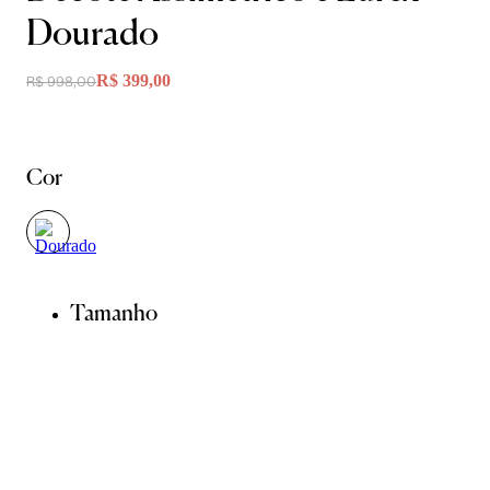
Dourado
R$ 399,00
R$ 998,00
Cor
Tamanho
P
M
G
GG
Guia de Medidas
Avise-me quando chegar