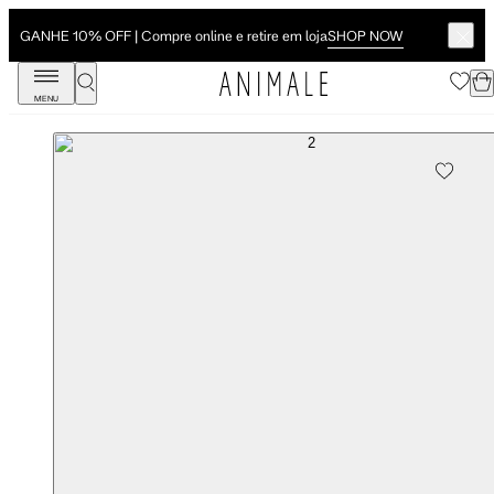
SHOP NOW
GANHE 10% OFF | Compre online e retire em loja
MENU