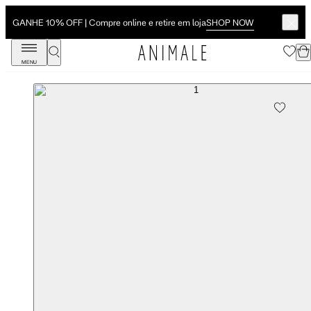
SHOP NOW
GANHE 10% OFF | Compre online e retire em loja
MENU