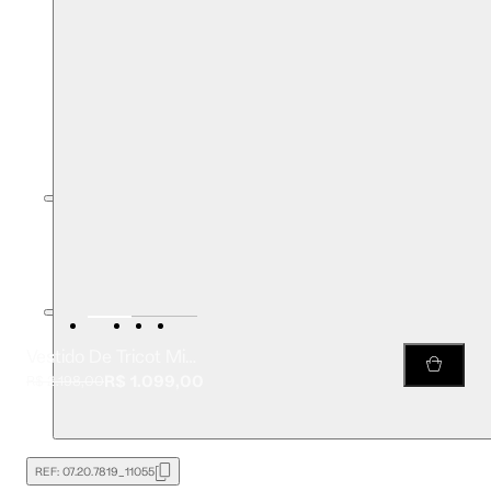
Vestido De Tricot Midi e Detalhe Dourado Com Shortinho Combinação
R$ 1.099,00
R$ 2.198,00
REF:
07.20.7819_11055