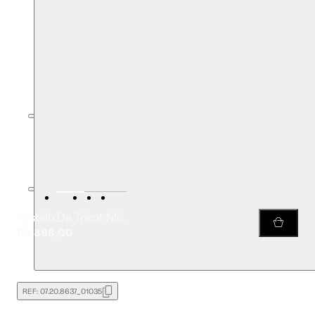
Vestido De Tricot Midi Listrado Com Lurex Gola Alta
R$ 898,00
REF:
07.20.8637_01035