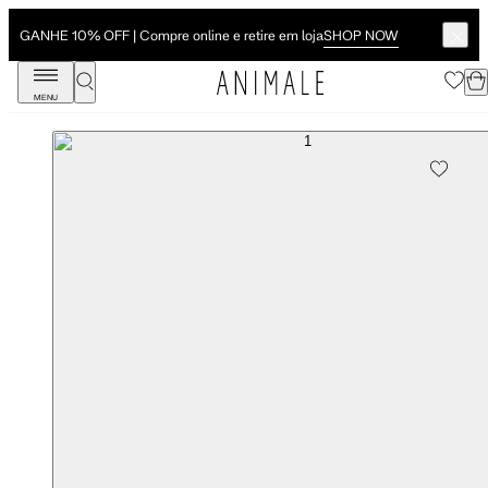
SHOP NOW
GANHE 10% OFF | Compre online e retire em loja
MENU