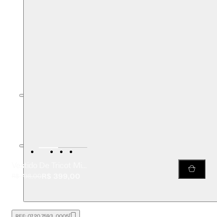
Vestido De Tricot Midi Preto Com Fenda e Decote Cavado Costas
R$ 399,00
R$ 798,00
REF:
07.20.7593_0005