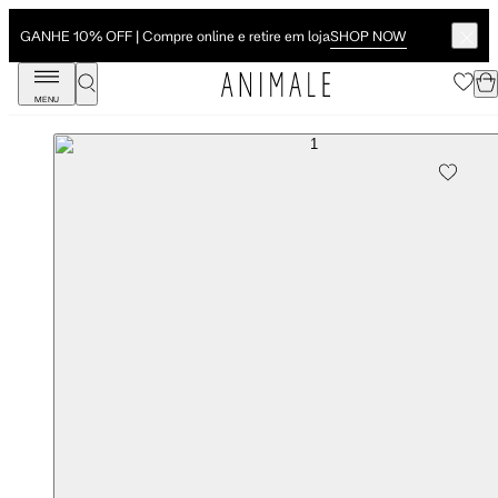
SHOP NOW
GANHE 10% OFF | Compre online e retire em loja
MENU