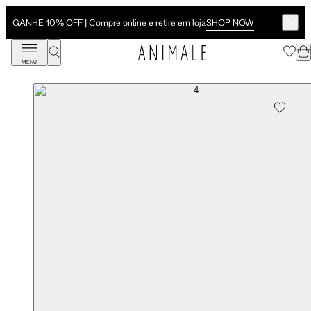
SHOP NOW
GANHE 10% OFF | Compre online e retire em loja
MENU