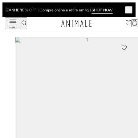
SHOP NOW
GANHE 10% OFF | Compre online e retire em loja
MENU