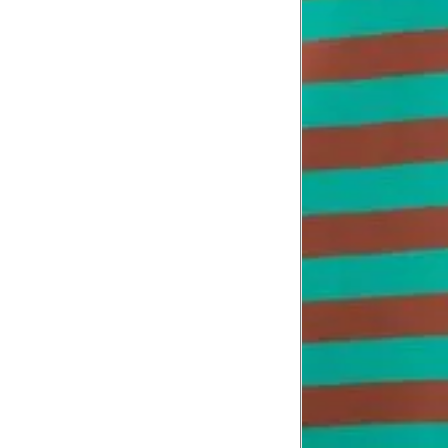
Comprimento do braço
60.2
Como me medir?
Tire as medidas do seu corpo de acordo com 
Tórax
1
Contorne abaixo da axila e acima do
Busto
Contorne o busto passando pela altur
2