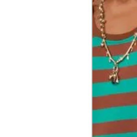
Busto
81.5
Cintura
62.5
Cintura baixa
76.5
Quadril
91.5
Coxa total
54.5
Comprimento da cintura
105.
até o chão