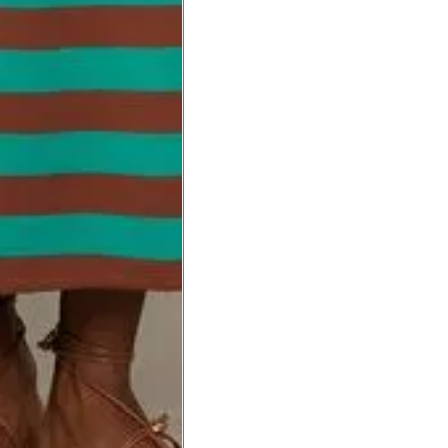
Precisa de ajuda?
Saber mais
o produto
Não encontrei meu tamanho. 
recomendação?