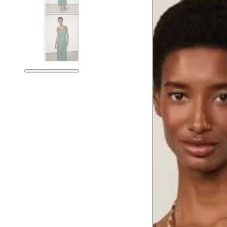
Guia de medidas
Tabela de medidas do corpo
As medidas mostradas são referentes às me
Medidas do Corpo
P
Tórax
78.5