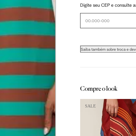
Digite seu CEP e consulte a
5 cm
61 cm
61.75 cm
Saiba também sobre troca e de
as instruções abaixo.
Compre o look
SALE
 busto.
a do seio. A fita deve estar