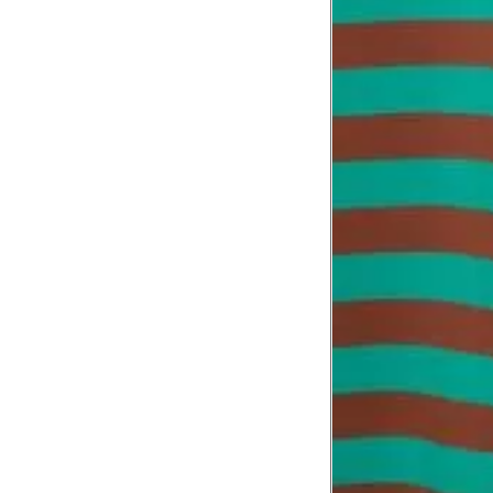
folgada.
Cintura
3
Contorne a cintura colocando a fita 
Cintura baixa
Contorne na linha do umbigo, apro
4
linha da cintura.
Quadril
5
Contorne a maior parte do quadril.
Coxa total
Contorne a parte mais larga da co
6
abaixo da virilha.
Comprimento da cintura até o c
Meça da parte mais fina da cintura a
7
corpo
Comprimento do braço
8
Meça do canto do ombro até a dobr