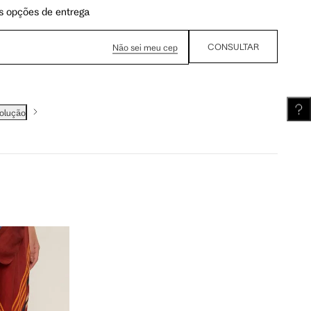
s opções de entrega
62.5 cm
63.25 cm
CONSULTAR
Não sei meu cep
volução