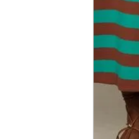
Troca ou devolução
Se ainda assim não servir, você pode devolver 
gratuitamente em até 15 dias.