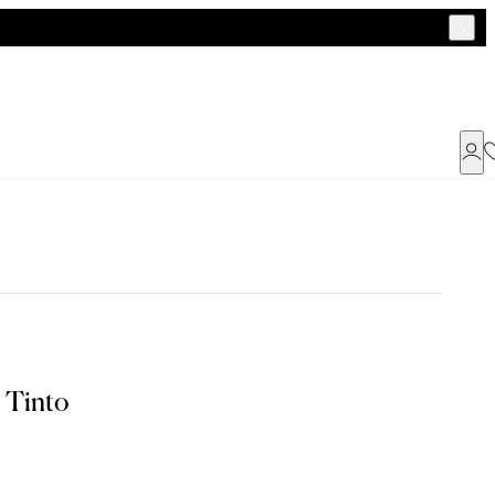
Já possui uma conta ?
Faça login ou cadastre-se
ENTRAR
o Tinto
Dados Pessoais