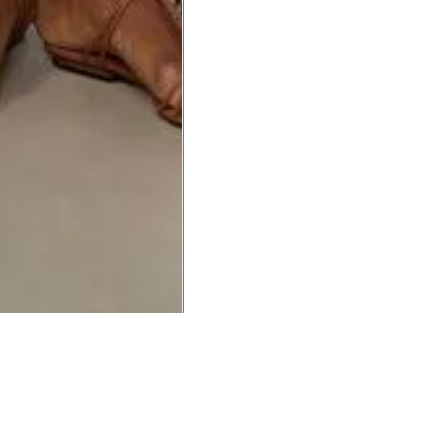
UCIONAL
MINHA CONTA
AJUD
o Animale
Minha Conta
Cuidad