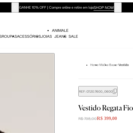
SHOP NOW
GANHE 10% OFF | Compre online e retire em loja
ANIMALE
S
ROUPAS
ACESSÓRIOS
JOIAS
JEANS
SALE
Home
Malha
Bazar
Vestido
REF:
07.20.7600_0600
Vestido Regata Fi
R$ 399,00
R$ 798,00