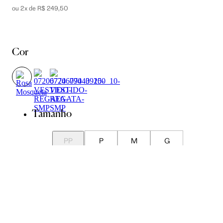
ou 2x de R$ 249,50
Cor
Tamanho
PP
P
M
G
GG
Guia de Medidas
Avise-me quando chegar