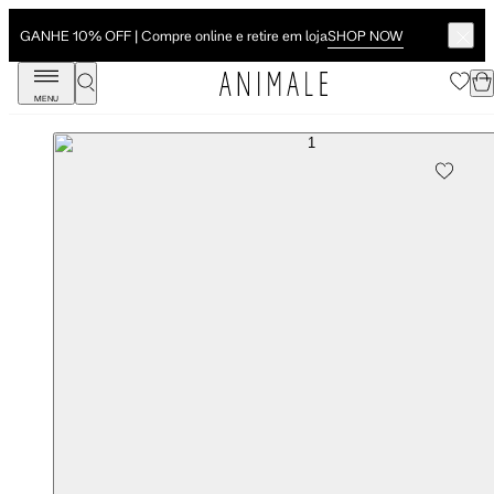
SHOP NOW
GANHE 10% OFF | Compre online e retire em loja
MENU