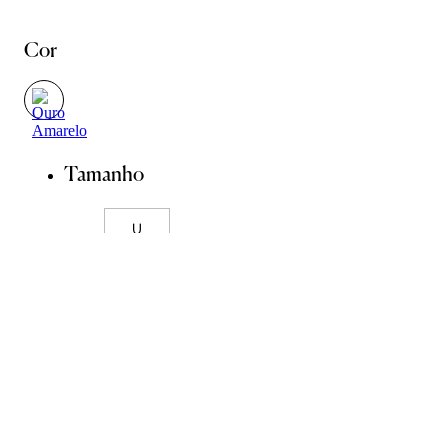
Cor
Tamanho
U
Guia de Pedras
Guia de Medidas
ADICIONAR À SACOLA
SALVAR NA WISHLIST