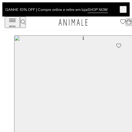
SHOP NOW
GANHE 10% OFF | Compre online e retire em loja
MENU