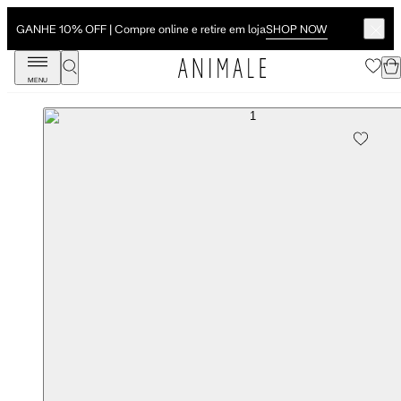
SHOP NOW
GANHE 10% OFF | Compre online e retire em loja
MENU