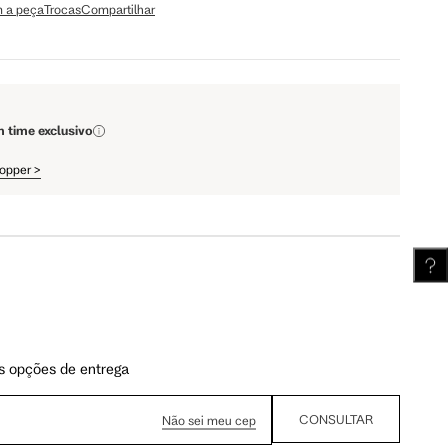
 a peça
Trocas
Compartilhar
m time exclusivo
hopper
>
s opções de entrega
CONSULTAR
Não sei meu cep