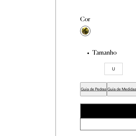
Cor
Tamanho
U
Guia de Pedras
Guia de Medida