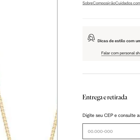
Sobre
Composição
Cuidados com
Dicas de estilo com u
ol e calor excessivo.
Falar com personal s
, espere cerca de 15 minutos para colocar suas joias.
por pedras naturais devem ficar em locais arejados e longe de umidade.
nciais, mas na falta deles, opte por guardar em base de tecido macio, como veludo.
Entrega e retirada
Digite seu CEP e consulte a
or alguns minutos em uma mistura de água e bicarbonato de sódio.
impa.
e lenços de papel.