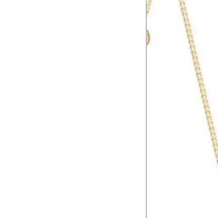
Recomendações
AO USAR
Evite exposições ao s
Após passar perfume
AO GUARDAR
Produtos compostos 
Porta-joias são esse
AO LAVAR
SEM PEDRAS
Deixe-as de molho p
Lave-as com água l
Deixe-as secar sobr