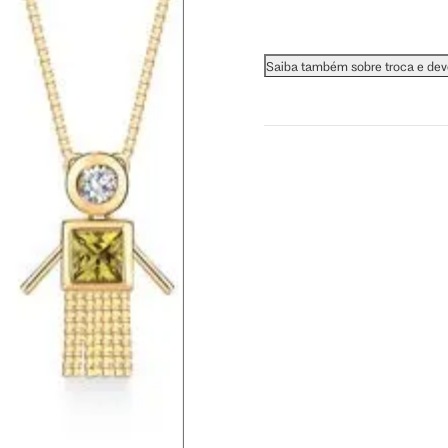
orna, detergente neutro e uma escova macia.
a, mergulhe-as em álcool (exceto pedras naturais).
Saiba também sobre troca e de
e lenços de papel.