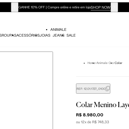
SHOP NOW
GANHE 10% OFF | Compre online e retire em loja
ANIMALE
S
ROUPAS
ACESSÓRIOS
JOIAS
JEANS
SALE
Home
Animale Oro
Colar
REF:
12.01.1727_0100
Colar Menino Lay
R$ 8.980,00
ou 12x de R$ 748,33