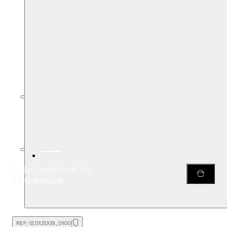
Colar Taylor Petit Trio
R$ 12.980,00
REF:
12.01.2009_0100