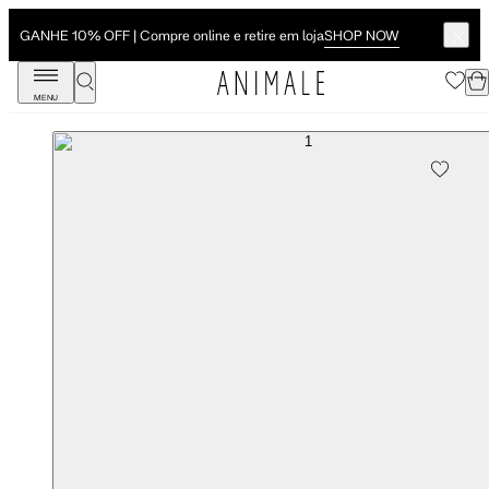
SHOP NOW
GANHE 10% OFF | Compre online e retire em loja
MENU