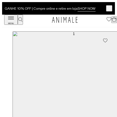
SHOP NOW
GANHE 10% OFF | Compre online e retire em loja
MENU