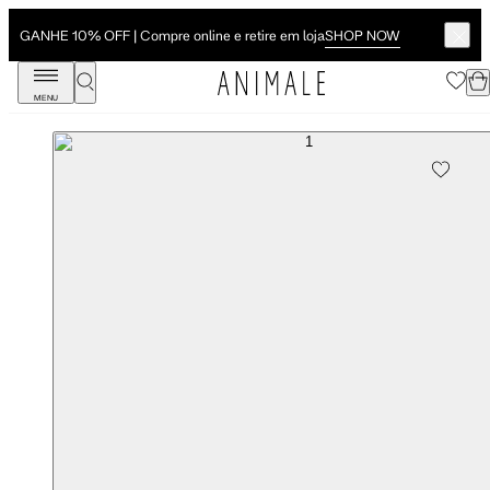
SHOP NOW
GANHE 10% OFF | Compre online e retire em loja
MENU