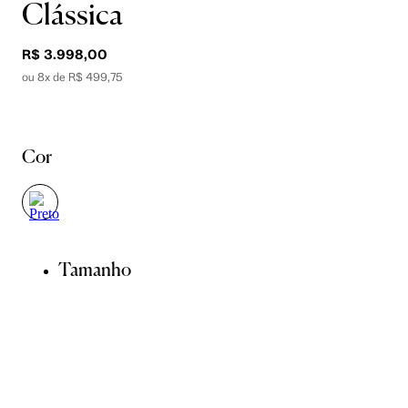
Clássica
R$ 3.998,00
ou 8x de R$ 499,75
Cor
Tamanho
34
36
38
40
42
44