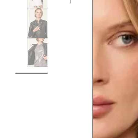
Tabela de medidas do corpo
As medidas mostradas são referentes às me
Medidas do
Tam. 34
Corpo
Tórax
76 cm
Busto
79 cm