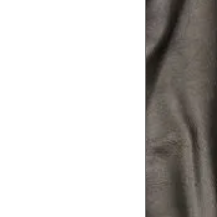
folgada.
Cintura
3
Contorne a cintura colocando a fita 
Cintura baixa
Contorne na linha do umbigo, apro
4
linha da cintura.
Quadril
5
Contorne a maior parte do quadril.
Coxa total
Contorne a parte mais larga da co
6
abaixo da virilha.
Comprimento da cintura até o c
Meça da parte mais fina da cintura a
7
corpo
Comprimento do braço
8
Meça do canto do ombro até a dobr