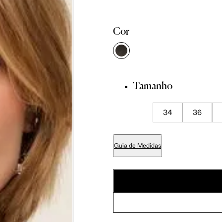
Cor
didas do corpo, compare-as com as medidas do seu corpo par
Tamanho
34
36
Tam. 36
Tam. 38
Tam. 40
Guia de Medidas
81 cm
86 cm
90 cm
84 cm
89 cm
93 cm