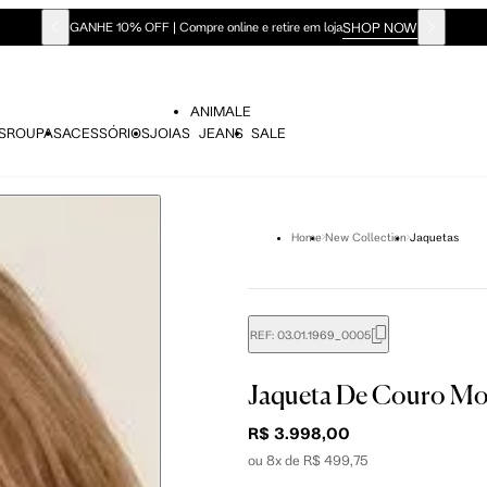
SHOP NOW
GANHE 10% OFF | Compre online e retire em loja
ANIMALE
S
ROUPAS
ACESSÓRIOS
JOIAS
JEANS
SALE
Home
New Collection
Jaquetas
REF:
03.01.1969_0005
Jaqueta De Couro Mot
R$ 3.998,00
ou 8x de R$ 499,75