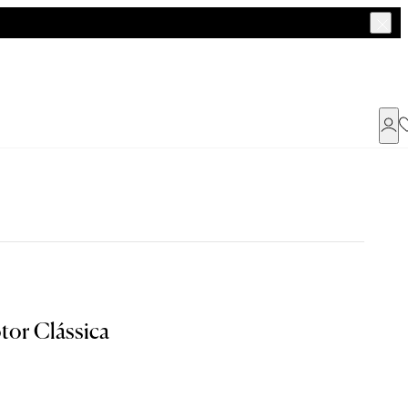
Já possui uma conta ?
Faça login ou cadastre-se
ENTRAR
or Clássica
Dados Pessoais