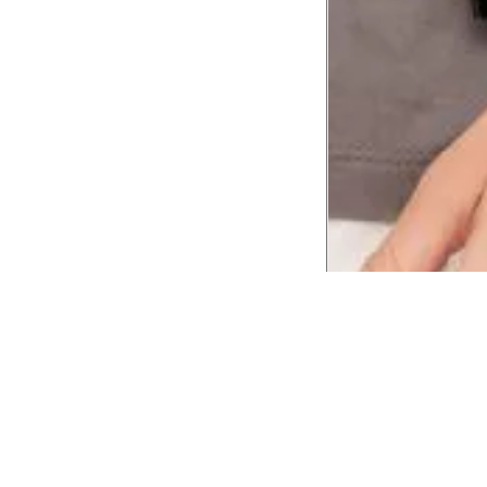
CADASTRE-SE EM NOSSA
NEWSLETTER
INSTIT
Aplicativ
Receba as novidades e fique por dentro de
serviços exclusivos!
Animale 
Animale V