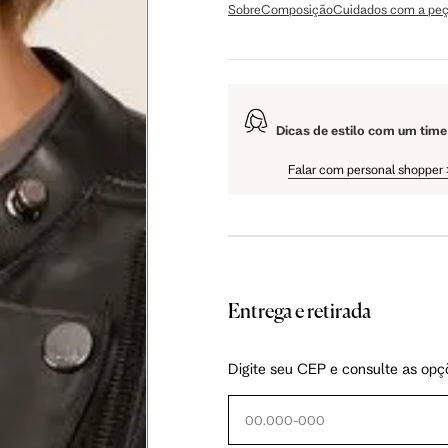
Sobre
Composição
Cuidados com a pe
65 cm
70 cm
74 cm
79 cm
84 cm
88 cm
Dicas de estilo com um time
Falar com personal shopper
94 cm
99 cm
103 cm
56 cm
59 cm
61.5 cm
Entrega e retirada
106 cm
108 cm
109 cm
Digite seu CEP e consulte as opç