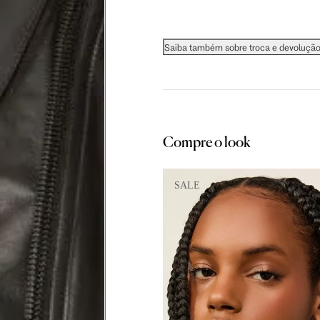
60.5 cm
61 cm
61.5 cm
Saiba também sobre troca e devoluçã
Compre o look
as instruções abaixo.
SALE
 busto.
a do seio. A fita deve estar