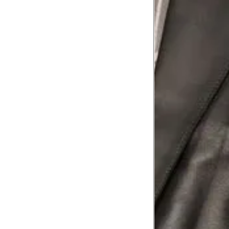
Comprimento
60 cm
do braço
Como me medir?
Tire as medidas do seu corpo de acordo com 
Tórax
1
Contorne abaixo da axila e acima do
Busto
Contorne o busto passando pela altur
2