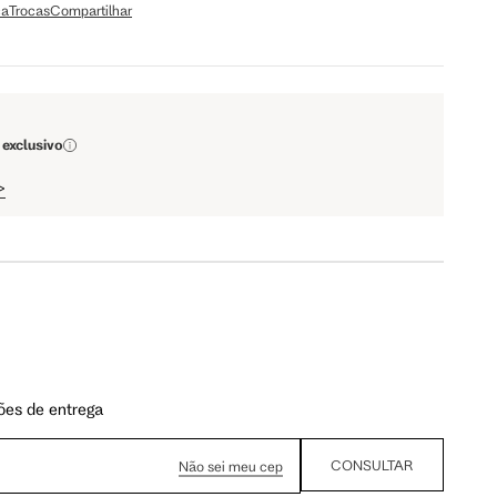
ça
Trocas
Compartilhar
79 cm
84 cm
93 cm
98 cm
 exclusivo
>
108 cm
113 cm
64.5 cm
67.5 cm
110 cm
112 cm
ões de entrega
CONSULTAR
Não sei meu cep