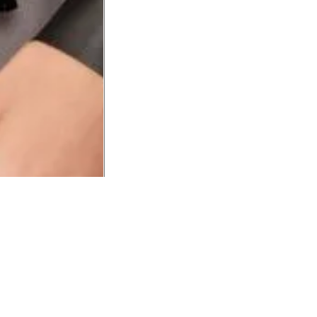
UCIONAL
MINHA CONTA
AJUD
o Animale
Minha Conta
Cuidad
ESG
Meus Pedidos
Entreg
intage
Devolver Pedido
Troca 