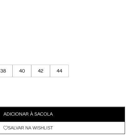
Meus Pedidos
Wishlist
a encontrar o seu tamanho.
38
40
42
44
Tam. 42
Tam. 44
95 cm
100 cm
ADICIONAR À SACOLA
SALVAR NA WISHLIST
98 cm
103 cm