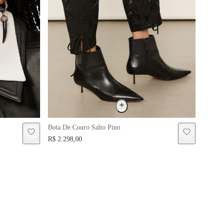
Bota De Couro Salto Pino
Regat
Preta
R$ 2.298,00
R$ 2