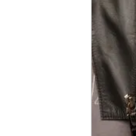
Troca ou devolução
Se ainda assim não servir, você pode devolver 
gratuitamente em até 15 dias.