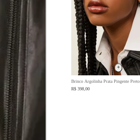
na parte mais fina.
ximadamente 4 cm abaixo da
xa, aproximadamente 2cm
Brinco Argolinha Prata Pingente Preto
hão
R$ 398,00
té a planta do pé na frente do
a do punho.