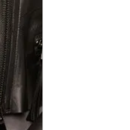
Precisa de ajuda?
Saber mais
o produto
Não encontrei meu tamanho. 
recomendação?