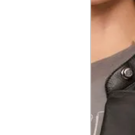
Cintura
60 cm
Cintura baixa
74 cm
Quadril
89 cm
Coxa total
53 cm
Comprimento
da cintura até
105 cm
o chão