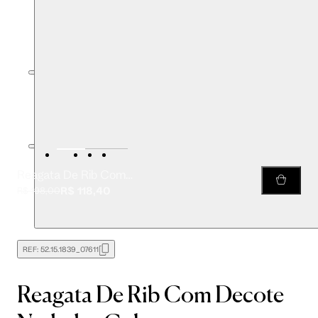
Reagata De Rib Com Decote Nadador Color
R$ 118,40
R$ 198,00
REF:
52.15.1839_07611
Reagata De Rib Com Decote