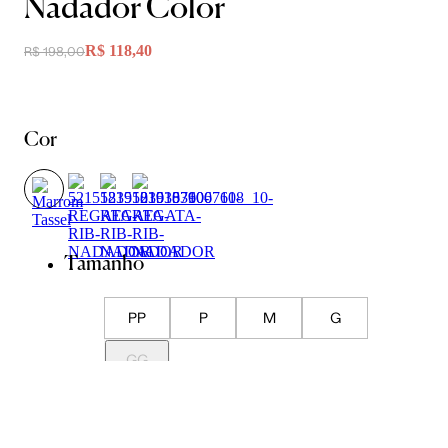
Nadador Color
R$ 118,40
R$ 198,00
Cor
Tamanho
PP
P
M
G
GG
Guia de Medidas
Avise-me quando chegar