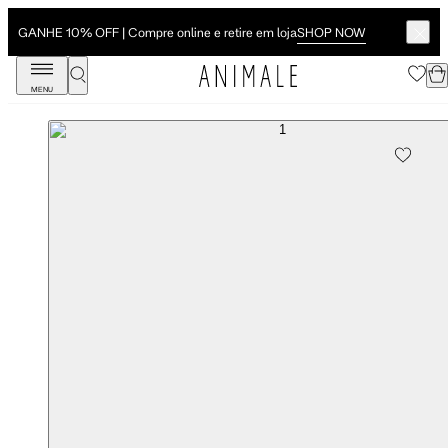
SHOP NOW
GANHE 10% OFF | Compre online e retire em loja
MENU