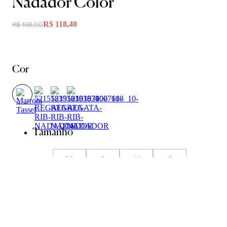
Nadador Color
R$ 118,40
R$ 198,00
Cor
Tamanho
PP
P
M
G
GG
Guia de Medidas
Avise-me quando chegar