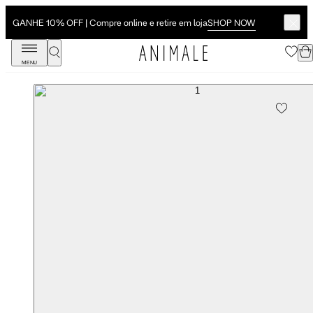
SHOP NOW
GANHE 10% OFF | Compre online e retire em loja
MENU