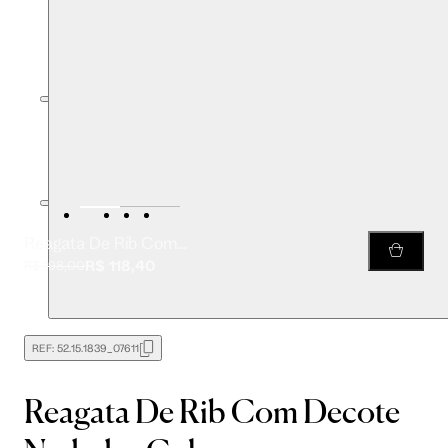
Reagata De Rib Com Decote Nadador Color
R$ 118,40
R$ 198,00
REF:
52.15.1839_07611
Reagata De Rib Com Decote