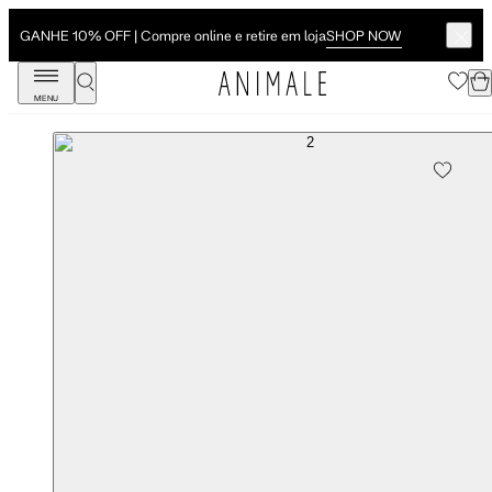
SHOP NOW
GANHE 10% OFF | Compre online e retire em loja
MENU