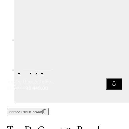
Top De Georgette Pesado Amarração Estampado Sem Manga
R$ 449,00
R$ 898,00
REF:
52.10.5415_52609