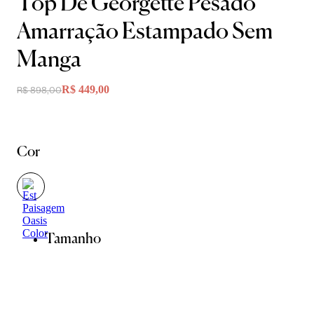
Top De Georgette Pesado
Amarração Estampado Sem
Manga
R$ 449,00
R$ 898,00
Cor
Tamanho
36
38
40
42
44