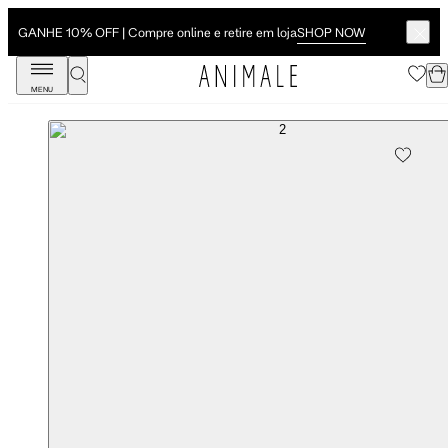
SHOP NOW
GANHE 10% OFF | Compre online e retire em loja
MENU