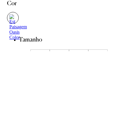
Cor
Tamanho
36
38
40
42
44
Guia de Medidas
ADICIONAR À SACOLA
SALVAR NA WISHLIST