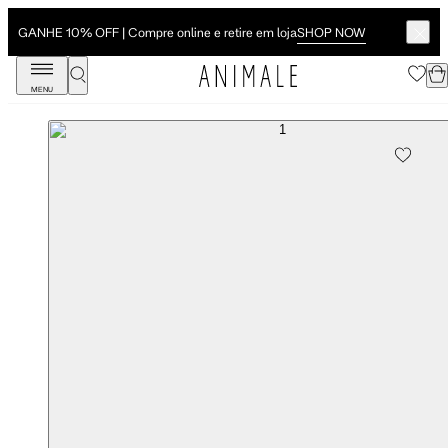
SHOP NOW
GANHE 10% OFF | Compre online e retire em loja
MENU