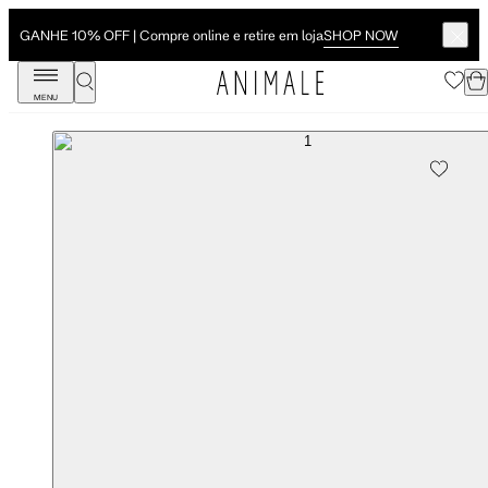
SHOP NOW
GANHE 10% OFF | Compre online e retire em loja
MENU