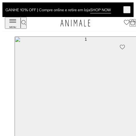
SHOP NOW
GANHE 10% OFF | Compre online e retire em loja
MENU