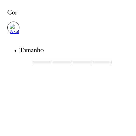
Cor
Tamanho
34
36
38
40
42
44
Guia de Medidas
Avise-me quando chegar
ADICIONAR À SACOLA