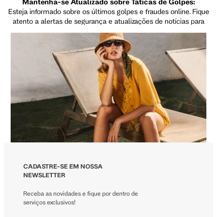
Mantenha-se Atualizado sobre Táticas de Golpes:
Esteja informado sobre os últimos golpes e fraudes online. Fique
atento a alertas de segurança e atualizações de notícias para
garantir que você esteja ciente das ameaças mais recentes.
Use uma Conexão Segura:
Ao fornecer informações sensíveis online, certifique-se de estar
em uma conexão segura. Evite redes Wi-Fi públicas e opte por
usar uma conexão privada e protegida por senha.
CADASTRE-SE EM NOSSA
NEWSLETTER
Receba as novidades e fique por dentro de
serviços exclusivos!