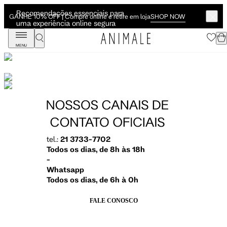
Recomendações essenciais para
SHOP NOW
GANHE 10% OFF | Compre online e retire em loja
uma experiência online segura
MENU
tel.:
21 3733-7702
Todos os dias, de 8h às 18h
-
Whatsapp
Todos os dias, de 6h à 0h
FALE CONOSCO