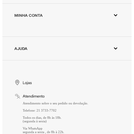
Animale ESG
Animale Vintage
MINHA CONTA
Azzas 2154
Minha Conta
Fornecedores
Meus Pedidos
Seja um revendedor Animale
Devolver Pedido
AJUDA
Trabalhe Conosco
Wishlist
Aviso de Privacidade
Cuidados Especiais
Gift Card
Segurança
Entrega
Troca e Devolução
Lojas
Formas de Pagamento
Atendimento
Perguntas Frequentes
Atendimento sobre o seu pedido ou devolução.
Telefone: 21 3733-7702
Todos os dias, de 8h às 18h.
(segunda à sexta)
Via WhatsApp
segunda a sexta , de 8h à 22h.