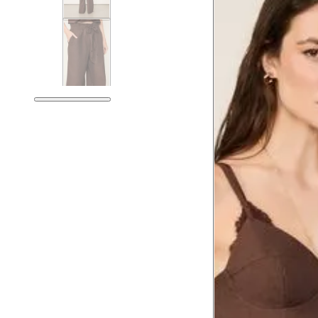
Tórax
76 cm
Busto
79 cm
Cintura
60 cm
Cintura baixa
74 cm
Quadril
89 cm
Coxa total
53 cm