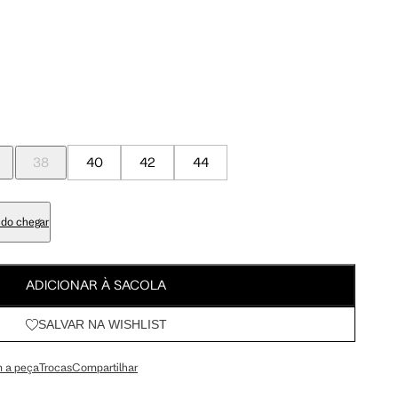
Meus Pedidos
95 cm
100 cm
Wishlist
98 cm
103 cm
79 cm
84 cm
38
40
42
44
93 cm
98 cm
do chegar
108 cm
113 cm
ADICIONAR À SACOLA
SALVAR NA WISHLIST
64.5 cm
67.5 cm
 a peça
Trocas
Compartilhar