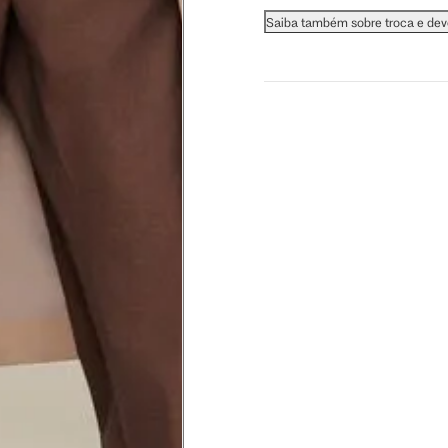
Saiba também sobre troca e de
 busto.
a do seio. A fita deve estar
na parte mais fina.
ximadamente 4 cm abaixo da
xa, aproximadamente 2cm
hão
té a planta do pé na frente do