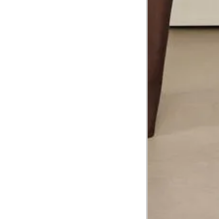
Comprimento do braço
8
Meça do canto do ombro até a dobr
Troca ou devolução
Se ainda assim não servir, você pode devolver 
gratuitamente em até 15 dias.