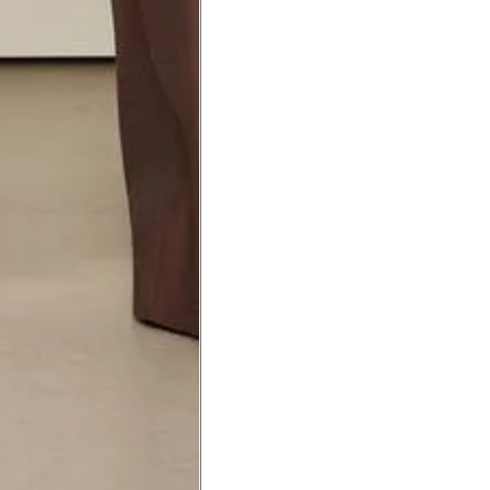
a do punho.
Precisa de ajuda?
Saber mais
o produto
Não encontrei meu tamanho. 
recomendação?