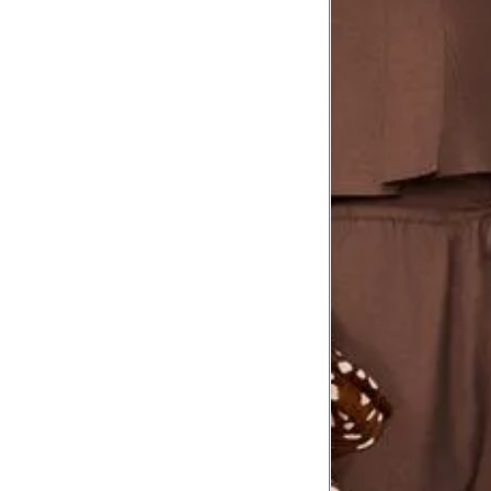
Comprimento
da cintura até
105 cm
o chão
Comprimento
60 cm
do braço
Como me medir?
Tire as medidas do seu corpo de acordo com 