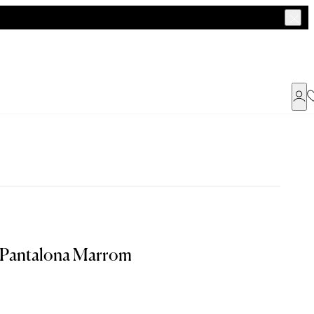
Já possui uma conta ?
Faça login ou cadastre-se
a encontrar o seu tamanho.
ENTRAR
 Pantalona Marrom
Tam. 42
Tam. 44
Dados Pessoais