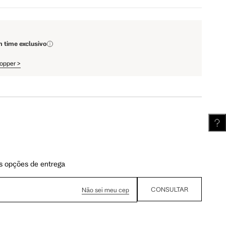
110 cm
112 cm
m time exclusivo
hopper
>
62 cm
62.5 cm
s opções de entrega
CONSULTAR
Não sei meu cep