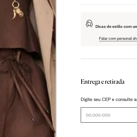
106 cm
108 cm
109 cm
Dicas de estilo com u
Falar com personal s
60.5 cm
61 cm
61.5 cm
Entrega e retirada
Digite seu CEP e consulte a
as instruções abaixo.