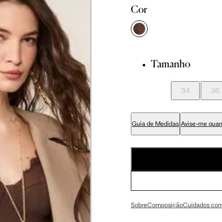
81 cm
86 cm
90 cm
Cor
84 cm
89 cm
93 cm
Tamanho
65 cm
70 cm
74 cm
34
36
79 cm
84 cm
88 cm
Guia de Medidas
Avise-me quan
94 cm
99 cm
103 cm
56 cm
59 cm
61.5 cm
Sobre
Composição
Cuidados com