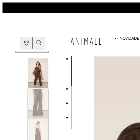
Guia de medidas
NOVIDADE
COMPRE PELO
WHATSAPP
Tabela de medidas do corpo
ENCONTRE UMA LOJA
As medidas mostradas são referentes às me
Medidas do
Tam. 34
Corpo