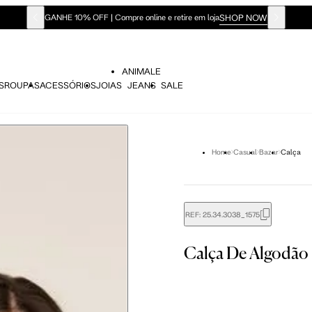
SHOP NOW
GANHE 10% OFF | Compre online e retire em loja
ANIMALE
S
ROUPAS
ACESSÓRIOS
JOIAS
JEANS
SALE
Home
Casual
Bazar
Calça
didas do corpo, compare-as com as medidas do seu corpo par
REF:
25.34.3038_1575
Calça De Algodão
Tam. 36
Tam. 38
Tam. 40