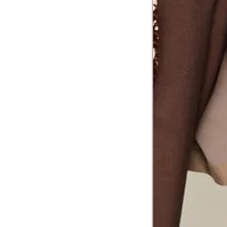
Tórax
1
Contorne abaixo da axila e acima do
Busto
Contorne o busto passando pela altur
2
folgada.
Cintura
3
Contorne a cintura colocando a fita 
Cintura baixa
Contorne na linha do umbigo, apro
4
linha da cintura.
Quadril
5
Contorne a maior parte do quadril.
Coxa total
Contorne a parte mais larga da co
6
abaixo da virilha.
Comprimento da cintura até o c
Meça da parte mais fina da cintura a
7
corpo