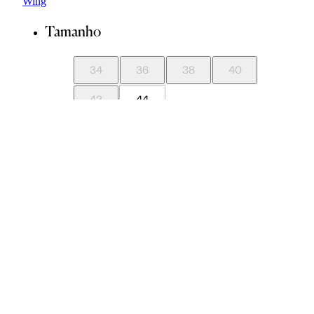
Tamanho
34
36
38
40
42
44
Guia de Medidas
Avise-me quando chegar
ADICIONAR À SACOLA
SALVAR NA WISHLIST
Sobre
Composição
Cuidados com a peça
Trocas
Compartilhar