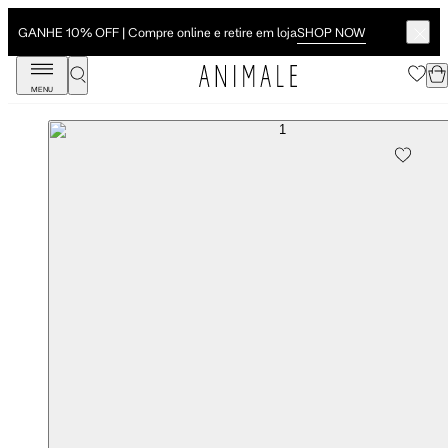
SHOP NOW
GANHE 10% OFF | Compre online e retire em loja
MENU