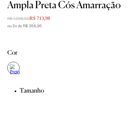
Ampla Preta Cós Amarração
R$ 713,90
R$ 1.298,00
ou 2x de R$ 356,95
Cor
Tamanho
34
36
38
40
42
44