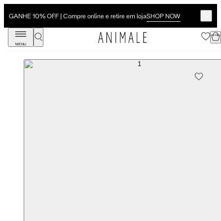
SHOP NOW
GANHE 10% OFF | Compre online e retire em loja
MENU