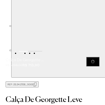
Calça De Georgette Leve Ampla Preta Cós Amarração
R$ 713,90
R$ 1.298,00
REF:
25.34.2728_0005
Calça De Georgette Leve