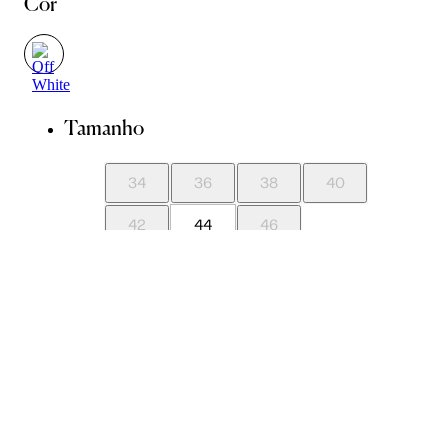
Cor
Tamanho
34
36
38
40
42
44
46
Guia de Medidas
Avise-me quando chegar
ADICIONAR À SACOLA
SALVAR NA WISHLIST