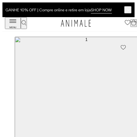
SHOP NOW
GANHE 10% OFF | Compre online e retire em loja
MENU