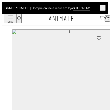
SHOP NOW
GANHE 10% OFF | Compre online e retire em loja
MENU