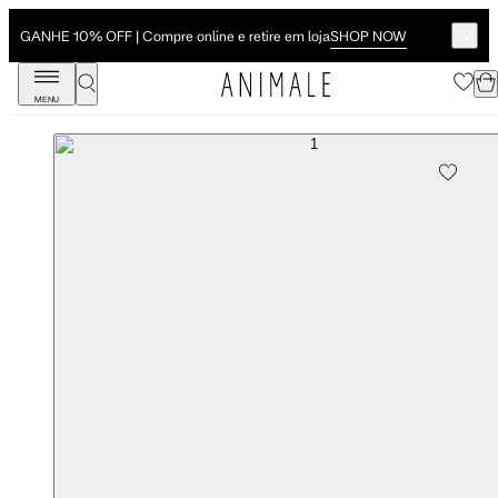
SHOP NOW
GANHE 10% OFF | Compre online e retire em loja
MENU