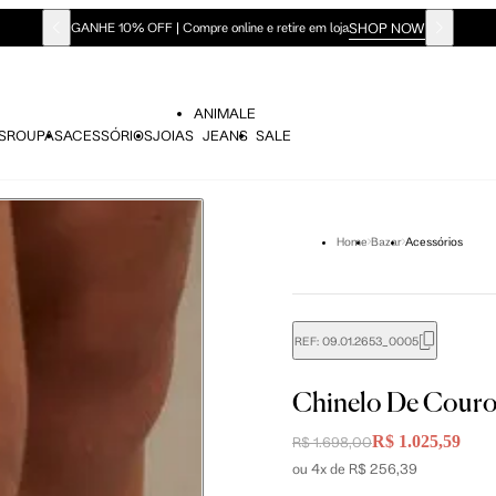
SHOP NOW
GANHE 10% OFF | Compre online e retire em loja
ANIMALE
S
ROUPAS
ACESSÓRIOS
JOIAS
JEANS
SALE
Home
Bazar
Acessórios
REF:
09.01.2653_0005
Chinelo De Cour
R$ 1.025,59
R$ 1.698,00
ou 4x de R$ 256,39