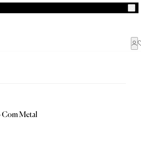
Já possui uma conta ?
Faça login ou cadastre-se
ENTRAR
o Com Metal
Dados Pessoais