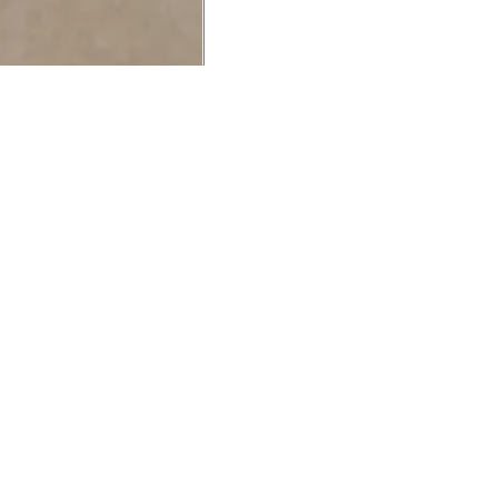
UCIONAL
MINHA CONTA
AJUD
o Animale
Minha Conta
Cuidad
ESG
Meus Pedidos
Entreg
intage
Devolver Pedido
Troca 
54
Wishlist
Formas
ores
Gift Card
Pergun
evendedor
 Conosco
rivacidade
a