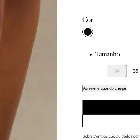
Cor
Tamanho
34
35
Avise-me quando chegar
Sobre
Composição
Cuidados com