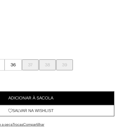
Meus Pedidos
Wishlist
36
37
38
39
ADICIONAR À SACOLA
SALVAR NA WISHLIST
 a peça
Trocas
Compartilhar