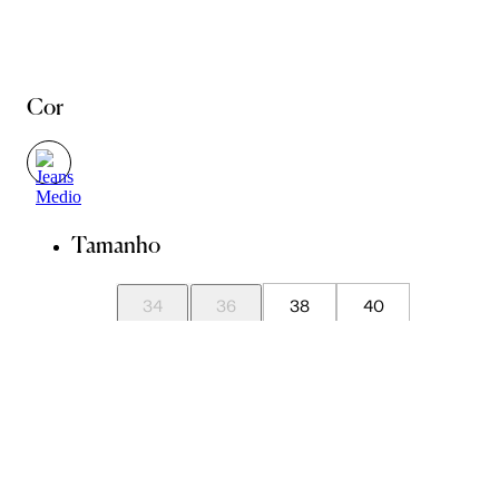
Cor
Tamanho
34
36
38
40
42
44
Guia de Medidas
Avise-me quando chegar