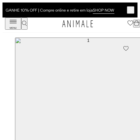
SHOP NOW
GANHE 10% OFF | Compre online e retire em loja
MENU