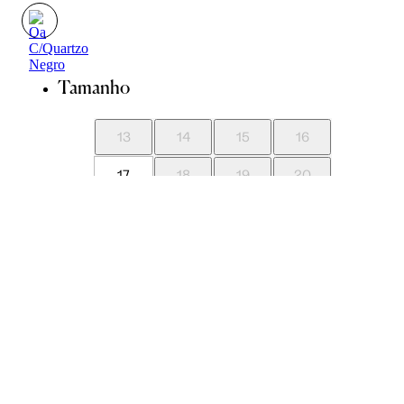
Tamanho
13
14
15
16
17
18
19
20
21
22
23
24
Guia de Pedras
Guia de Medidas
Avise-me quando chegar
ADICIONAR À SACOLA
SALVAR NA WISHLIST