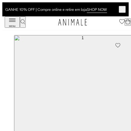
SHOP NOW
GANHE 10% OFF | Compre online e retire em loja
MENU