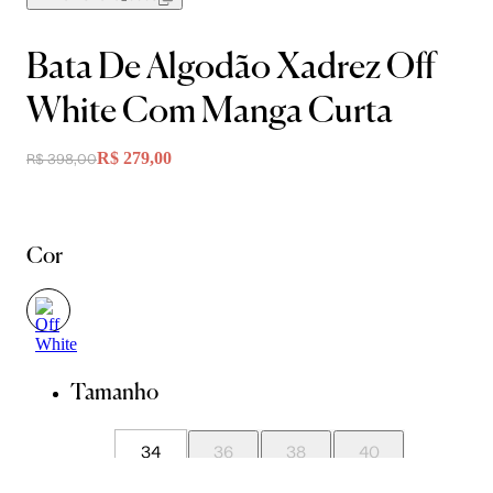
Bata De Algodão Xadrez Off
White Com Manga Curta
R$ 279,00
R$ 398,00
Cor
Tamanho
34
36
38
40