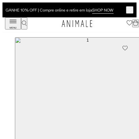
SHOP NOW
GANHE 10% OFF | Compre online e retire em loja
MENU