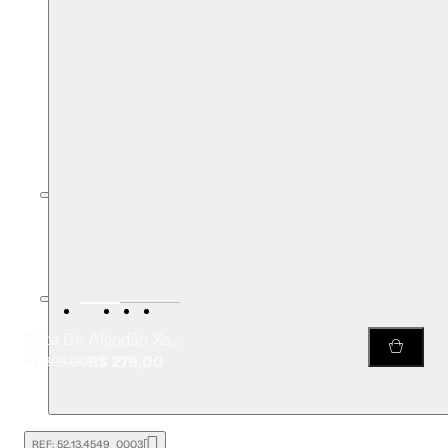
Bata De Algodão Xadrez Off White Com Manga Curta
R$ 279,00
R$ 398,00
REF:
52.13.4549_0003