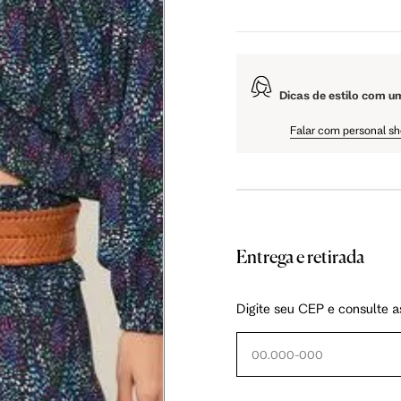
106 cm
108 cm
109 cm
Dicas de estilo com u
Falar com personal s
60.5 cm
61 cm
61.5 cm
Entrega e retirada
Digite seu CEP e consulte a
as instruções abaixo.