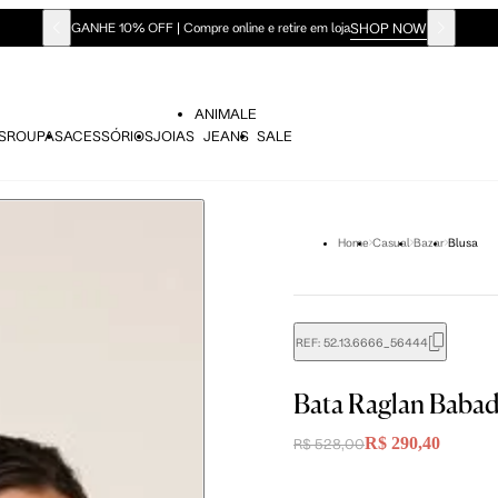
SHOP NOW
GANHE 10% OFF | Compre online e retire em loja
ANIMALE
S
ROUPAS
ACESSÓRIOS
JOIAS
JEANS
SALE
Home
Casual
Bazar
Blusa
didas do corpo, compare-as com as medidas do seu corpo par
REF:
52.13.6666_56444
Bata Raglan Baba
Tam. 36
Tam. 38
Tam. 40
R$ 290,40
R$ 528,00