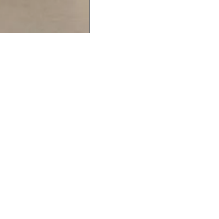
UCIONAL
MINHA CONTA
AJUD
o Animale
Minha Conta
Cuidad
ESG
Meus Pedidos
Entreg
intage
Devolver Pedido
Troca 
54
Wishlist
Formas
ores
Gift Card
Pergun
evendedor
 Conosco
rivacidade
a