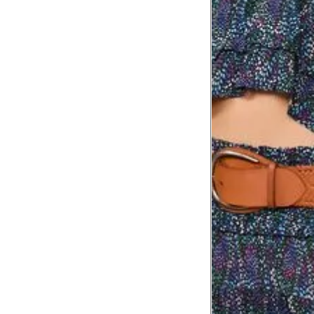
Comprimento
da cintura até
105 cm
o chão
Comprimento
60 cm
do braço
Como me medir?
Tire as medidas do seu corpo de acordo com 