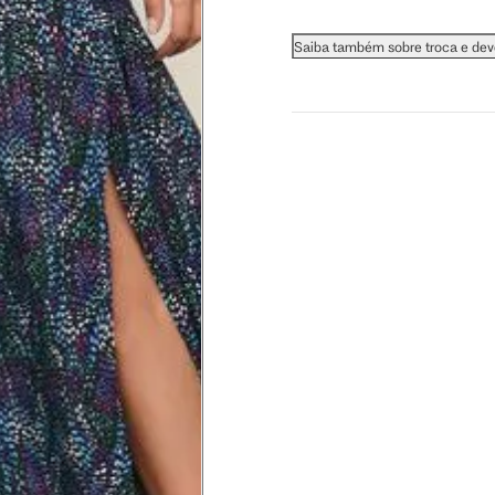
Saiba também sobre troca e de
 busto.
a do seio. A fita deve estar
na parte mais fina.
ximadamente 4 cm abaixo da
xa, aproximadamente 2cm
hão
té a planta do pé na frente do