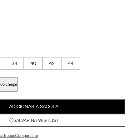
Meus Pedidos
95 cm
100 cm
Wishlist
98 cm
103 cm
79 cm
84 cm
38
40
42
44
93 cm
98 cm
do chegar
108 cm
113 cm
ADICIONAR À SACOLA
SALVAR NA WISHLIST
64.5 cm
67.5 cm
ça
Trocas
Compartilhar