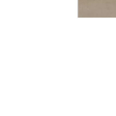
CADASTRE-SE EM NOSSA
NEWSLETTER
INSTIT
Aplicativ
Receba as novidades e fique por dentro de
serviços exclusivos!
Animale 
Animale V
Azzas 21
OK
Forneced
Seja um r
Animale
A Animale utiliza os dados preenchidos para
você utilizar as funcionalidades da nossa
Trabalhe
Loja. Saiba mais em:
Política de Privacidade.
Aviso de P
Ao concluir o cadastro, você permite o
Seguranç
tratamento de dados pessoais para finalidade
da proposta. Atenção: O cadastro é para
maior de 18 anos.