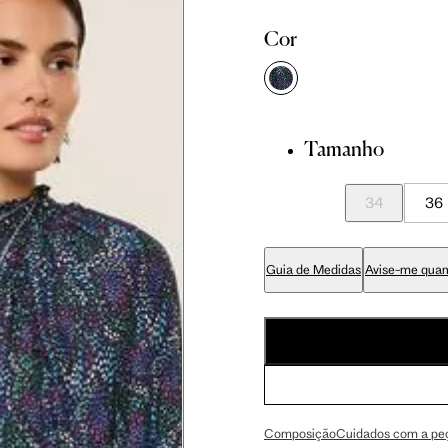
81 cm
86 cm
90 cm
Cor
84 cm
89 cm
93 cm
Tamanho
65 cm
70 cm
74 cm
34
36
79 cm
84 cm
88 cm
Guia de Medidas
Avise-me quan
94 cm
99 cm
103 cm
56 cm
59 cm
61.5 cm
Composição
Cuidados com a pe