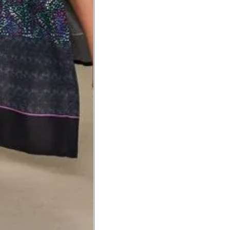
a do punho.
Precisa de ajuda?
Saber mais
o produto
Não encontrei meu tamanho. 
recomendação?