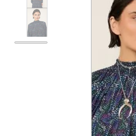
Tórax
76 cm
Busto
79 cm
Cintura
60 cm
Cintura baixa
74 cm
Quadril
89 cm
Coxa total
53 cm