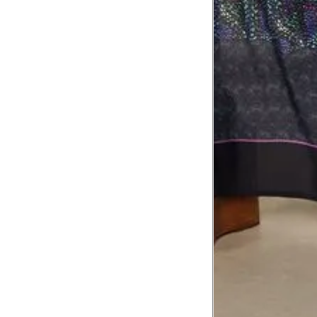
corpo
Comprimento do braço
8
Meça do canto do ombro até a dobr
Troca ou devolução
Se ainda assim não servir, você pode devolver 
gratuitamente em até 15 dias.