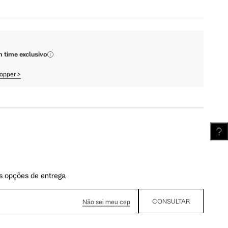
110 cm
112 cm
m time exclusivo
hopper
>
62 cm
62.5 cm
s opções de entrega
CONSULTAR
Não sei meu cep