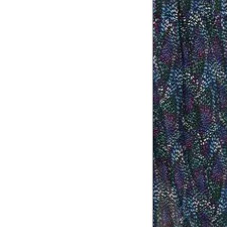
Tórax
1
Contorne abaixo da axila e acima do
Busto
Contorne o busto passando pela altur
2
folgada.
Cintura
3
Contorne a cintura colocando a fita 
Cintura baixa
Contorne na linha do umbigo, apro
4
linha da cintura.
Quadril
5
Contorne a maior parte do quadril.
Coxa total
Contorne a parte mais larga da co
6
abaixo da virilha.
Comprimento da cintura até o c
Meça da parte mais fina da cintura a
7